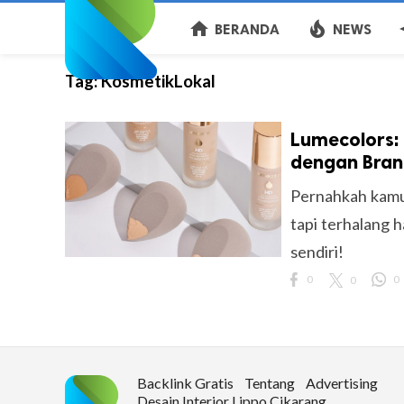
home
local_fire_department
aut
BERANDA
NEWS
Tag:
KosmetikLokal
Lumecolors: 
dengan Bra
Pernahkah kamu
tapi terhalang 
sendiri!
0
0
0
Backlink Gratis
Tentang
Advertising
Desain Interior Lippo Cikarang