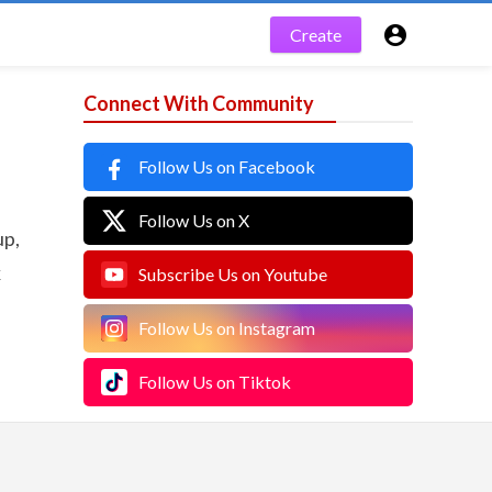

Create
Connect With Community
Follow Us on Facebook
Follow Us on X
up,
k
Subscribe Us on Youtube
Follow Us on Instagram
Follow Us on Tiktok