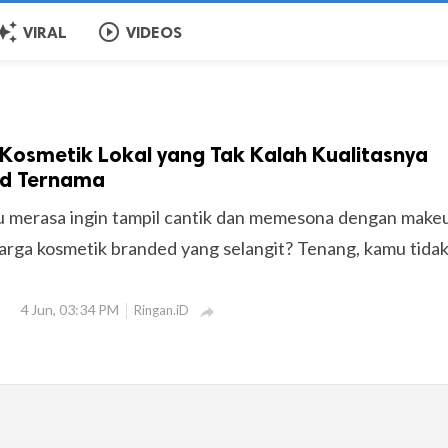
o_awesome
play_circle_outline
VIRAL
VIDEOS
Kosmetik Lokal yang Tak Kalah Kualitasnya
nd Ternama
 merasa ingin tampil cantik dan memesona dengan make
harga kosmetik branded yang selangit? Tenang, kamu tida
4 Jun, 03:34 PM
Ringan.iD
