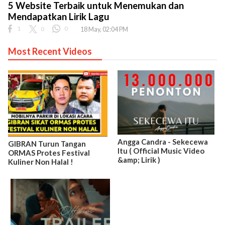
5 Website Terbaik untuk Menemukan dan
Mendapatkan Lirik Lagu
1
0
0
18 May, 02:04 PM
Most Recent Videos
Angga Candra - Sekecewa
GIBRAN Turun Tangan
Itu ( Official Music Video
ORMAS Protes Festival
&amp; Lirik )
Kuliner Non Halal !