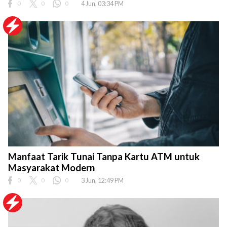
0
0
0
4 Jun, 03:34 PM
Manfaat Tarik Tunai Tanpa Kartu ATM untuk
Masyarakat Modern
0
0
0
3 Jun, 12:49 PM