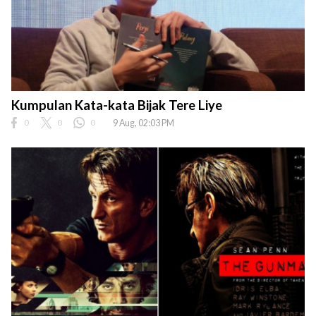
Kumpulan Kata-kata Bijak Tere Liye
0
0
0
9 Aug, 02:03 PM