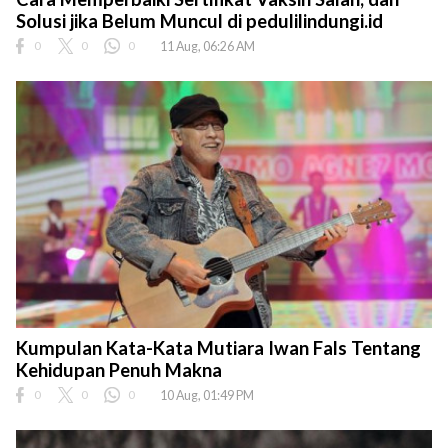
Solusi jika Belum Muncul di pedulilindungi.id
0
0
0
11 Aug, 06:26 AM
Kumpulan Kata-Kata Mutiara Iwan Fals Tentang
Kehidupan Penuh Makna
0
0
0
10 Aug, 01:49 PM