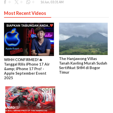
0
0
0
16 Jun, 03:31 AM
Most Recent Videos
The Hanjawong Villas
WIHH CONFIRMED!🔥
Tanah Kavling Murah Sudah
Tanggal Rilis iPhone 17 Air
Sertifikat SHM di Bogor
&amp; iPhone 17 Pro! -
Timur
Apple September Event
2025