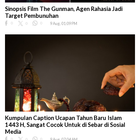
Sinopsis Film The Gunman, Agen Rahasia Jadi
Target Pembunuhan
0
0
0
9 Aug, 01:09 PM
Kumpulan Caption Ucapan Tahun Baru Islam
1443 H, Sangat Cocok Untuk di Sebar di Sosial
Media
0
0
0
9 Aug, 07:04 AM