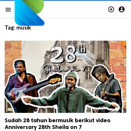


menu
Tag:
musik
Sudah 28 tahun bermusik berikut video
Anniversary 28th Sheila on 7