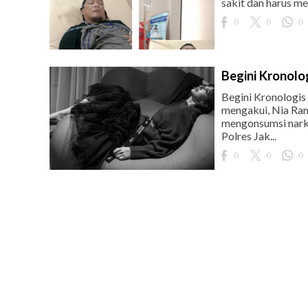
sakit dan harus me
0
0
0
Begini Kronolo
Begini Kronologis
mengakui, Nia Ram
mengonsumsi narko
Polres Jak...
0
0
0