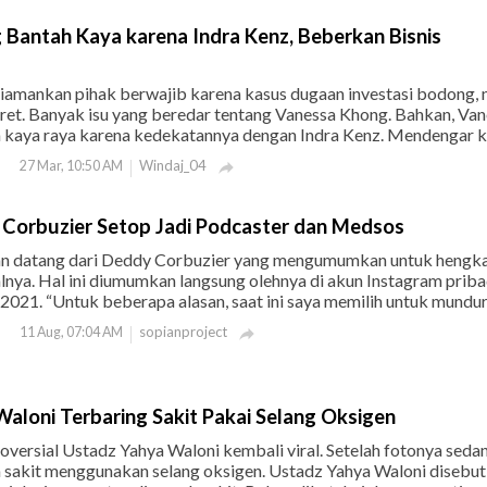
Bantah Kaya karena Indra Kenz, Beberkan Bisnis
diamankan pihak berwajib karena kasus dugaan investasi bodong,
eret. Banyak isu yang beredar tentang Vanessa Khong. Bahkan, Va
kaya raya karena kedekatannya dengan Indra Kenz. Mendengar ka
Windaj_04
27 Mar, 10:50 AM

Corbuzier Setop Jadi Podcaster dan Medsos
n datang dari Deddy Corbuzier yang mengumumkan untuk hengka
lnya. Hal ini diumumkan langsung olehnya di akun Instagram priba
2021. “Untuk beberapa alasan, saat ini saya memilih untuk mundur.
sopianproject
11 Aug, 07:04 AM

aloni Terbaring Sakit Pakai Selang Oksigen
versial Ustadz Yahya Waloni kembali viral. Setelah fotonya seda
h sakit menggunakan selang oksigen. Ustadz Yahya Waloni disebu