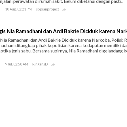
njalani perawatan di rumah sakit. Belum diketahui dengan pasti...
sopianproject
10 Aug, 02:21 PM

gis Nia Ramadhani dan Ardi Bakrie Diciduk karena Na
 Nia Ramadhani dan Ardi Bakrie Diciduk karena Narkoba, Polisi: 
adhani ditangkap pihak kepolisian karena kedapatan memiliki da
tika jenis sabu. Bersama supirnya, Nia Ramadhani digelandang k
Ringan.iD
9 Jul, 02:58 AM
