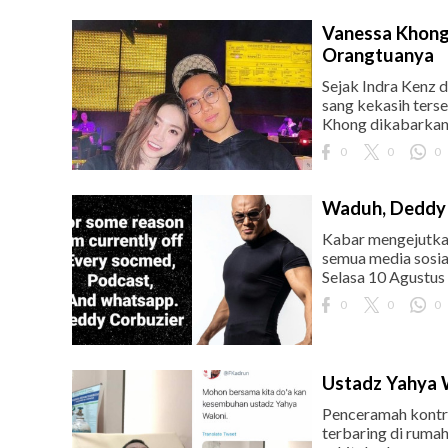
Vanessa Khong 
Orangtuanya
Sejak Indra Kenz 
sang kekasih ters
Khong dikabarkan 
0
0
0
Waduh, Deddy 
Kabar mengejutka
semua media sosia
Selasa 10 Agustus 
0
0
0
Ustadz Yahya W
Penceramah kontro
terbaring di ruma