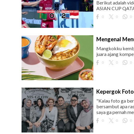
Berikut adalah 
ASIAN CUP QATA
0
0
0
Mengenal Menu
Mangkokku kembali
juara ajang kompe
0
0
0
Kepergok Foto 
"Kalau foto ga ber
bersambut apa rasa
saya ga pernah menj
0
0
0