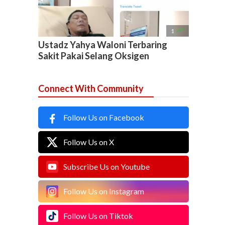

1
Ustadz Yahya Waloni Terbaring
Sakit Pakai Selang Oksigen
Connect With Community
Follow Us on Facebook
Follow Us on X
Subscribe Us on Youtube
Follow Us on Instagram
Follow Us on Tiktok