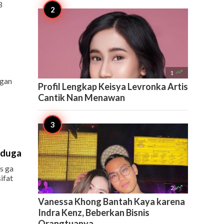
3

1
ngan
Profil Lengkap Keisya Levronka Artis
Cantik Nan Menawan
-duga
s ga
ifat

2
Vanessa Khong Bantah Kaya karena
Indra Kenz, Beberkan Bisnis
Orangtuanya