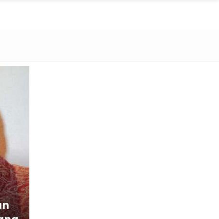
an
yang