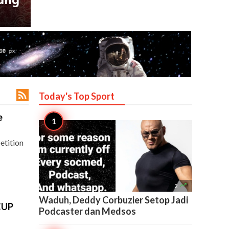

Today's Top
Sport
e
etition

2
Waduh, Deddy Corbuzier Setop Jadi
CUP
Podcaster dan Medsos