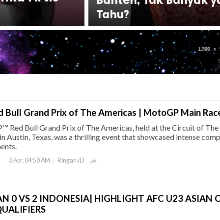
Tahu?
 Bull Grand Prix of The Americas | MotoGP Main Rac
Red Bull Grand Prix of The Americas, held at the Circuit of The
 Austin, Texas, was a thrilling event that showcased intense comp
ents.
Ringan.iD
3 Apr, 04:58 AM

 0 VS 2 INDONESIA| HIGHLIGHT AFC U23 ASIAN 
UALIFIERS