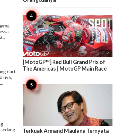
 nama
nessa
...

1
[MotoGP™] Red Bull Grand Prix of
The Americas | MotoGP Main Race
ng dari
dinya,
..

1
ng
t sedang
Terkuak Armand Maulana Ternyata