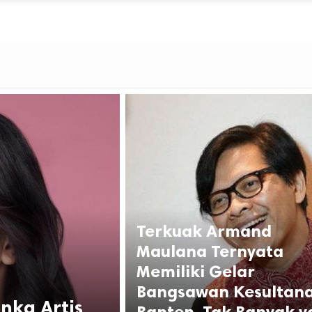
Terkuak Armand
Maulana Ternyata
Memiliki Gelar
Bangsawan Kesultan
onka Artis
Banten, Tak Banyak 