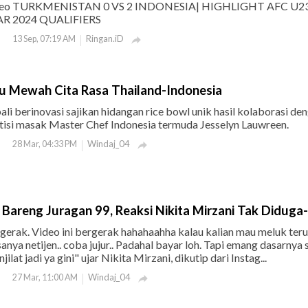
video TURKMENISTAN 0 VS 2 INDONESIA| HIGHLIGHT AFC U2
R 2024 QUALIFIERS
Ringan.iD
13 Sep, 07:19 AM

 Mewah Cita Rasa Thailand-Indonesia
 berinovasi sajikan hidangan rice bowl unik hasil kolaborasi de
tisi masak Master Chef Indonesia termuda Jesselyn Lauwreen.
Windaj_04
28 Mar, 04:33 PM

Bareng Juragan 99, Reaksi Nikita Mirzani Tak Diduga
gerak. Video ini bergerak hahahaahha kalau kalian mau meluk teru
nya netijen.. coba jujur.. Padahal bayar loh. Tapi emang dasarnya s
ilat jadi ya gini" ujar Nikita Mirzani, dikutip dari Instag...
Windaj_04
27 Mar, 11:00 AM
