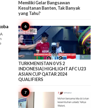
Memiliki Gelar Bangsawan
Kesultanan Banten, Tak Banyak
yang Tahu?
rkoba
RA
n
e

1
TURKMENISTAN 0 VS 2
INDONESIA| HIGHLIGHT AFC U23
ASIAN CUP QATAR 2024
QUALIFIERS