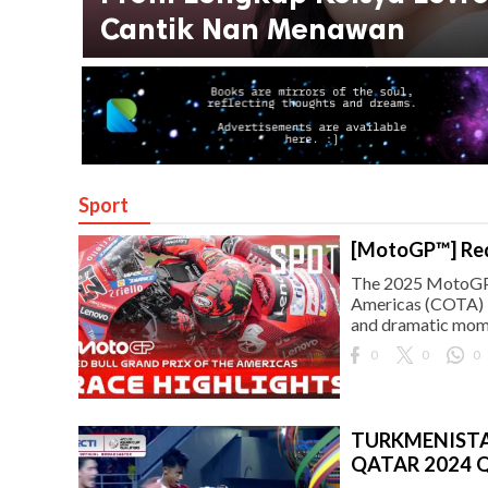
Cantik Nan Menawan
Sport
[MotoGP™] Red
The 2025 MotoGP™ 
Americas (COTA) in
and dramatic mom
0
0
0
TURKMENISTAN
QATAR 2024 Q