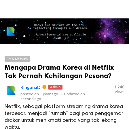
TV & MOVIES
Mengapa Drama Korea di Netflix
Tak Pernah Kehilangan Pesona?
Ringan.iD
Admin
1,240
views
posted on
1 year ago
—
updated on
1
second ago
Netflix, sebagai platform streaming drama korea
terbesar, menjadi “rumah” bagi para penggemar
drakor untuk menikmati cerita yang tak lekang
waktu.