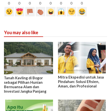
0
0
0
0
0
0
0
0
You may also like
Mitra Ekspedisi untuk Jasa
Tanah Kavling di Bogor
Pindahan: Solusi Efisien,
sebagai Pilihan Hunian
Aman, dan Profesional
Bernuansa Alam dan
Investasi Jangka Panjang