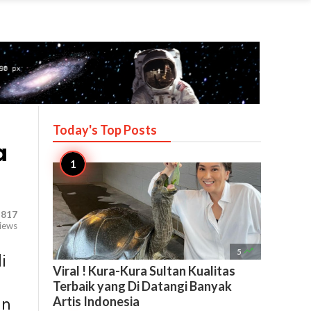
Today's Top
Posts
a
,817
iews

5
i
Viral ! Kura-Kura Sultan Kualitas
Terbaik yang Di Datangi Banyak
Artis Indonesia
an