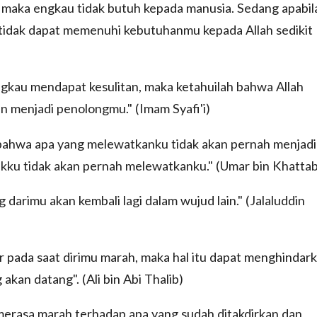
, maka engkau tidak butuh kepada manusia. Sedang apabil
tidak dapat memenuhi kebutuhanmu kepada Allah sedikit
ngkau mendapat kesulitan, maka ketahuilah bahwa Allah
 menjadi penolongmu." (Imam Syafi'i)
bahwa apa yang melewatkanku tidak akan pernah menjadi
tukku tidak akan pernah melewatkanku." (Umar bin Khattab
 darimu akan kembali lagi dalam wujud lain." (Jalaluddin
 pada saat dirimu marah, maka hal itu dapat menghindar
akan datang". (Ali bin Abi Thalib)
k merasa marah terhadap apa yang sudah ditakdirkan dan