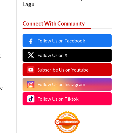
Lagu
Connect With Community
Follow Us on Facebook
g
Follow Us on X
Subscribe Us on Youtube
Follow Us on Instagram
ya
Follow Us on Tiktok