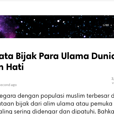
ta Bijak Para Ulama Duni
 Hati
3
v
second ago
negara dengan populasi muslim terbesar d
kataan bijak dari alim ulama atau pemuka
ling sering didengar dan dipatuhi. Bahk