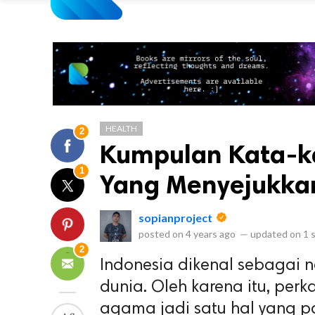
HEALTH
2
Kumpulan Kata-ka
1
Yang Menyejukkan
sopianproject
posted on
4 years ago
—
updated on
1 
2
Indonesia dikenal sebagai 
dunia. Oleh karena itu, per
agama jadi satu hal yang pa