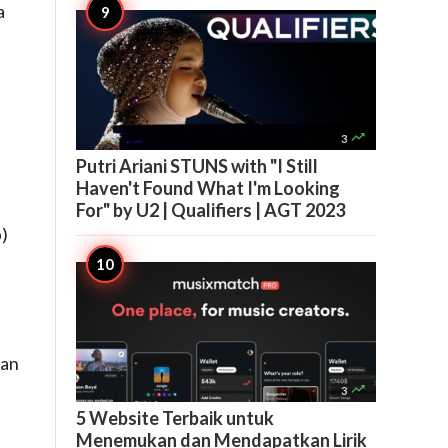
a

3
Putri Ariani STUNS with "I Still
Haven't Found What I'm Looking
For" by U2 | Qualifiers | AGT 2023
)
kan

3
5 Website Terbaik untuk
Menemukan dan Mendapatkan Lirik