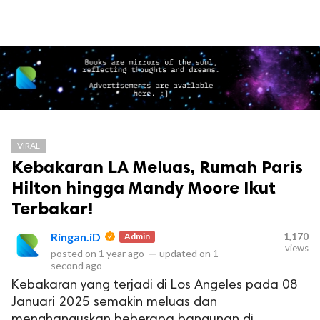
VIRAL
Kebakaran LA Meluas, Rumah Paris
Hilton hingga Mandy Moore Ikut
Terbakar!
Ringan.iD
Admin
1,170
views
posted on
1 year ago
—
updated on
1
second ago
Kebakaran yang terjadi di Los Angeles pada 08
Januari 2025 semakin meluas dan
menghanguskan beberapa bangunan di