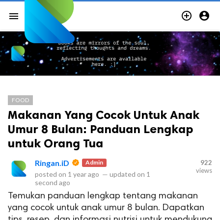


menu
FOOD
Makanan Yang Cocok Untuk Anak
Umur 8 Bulan: Panduan Lengkap
untuk Orang Tua
Ringan.iD
Admin
922
views
posted on
1 year ago
—
updated on
1
second ago
Temukan panduan lengkap tentang makanan
yang cocok untuk anak umur 8 bulan. Dapatkan
tips, resep, dan informasi nutrisi untuk mendukung