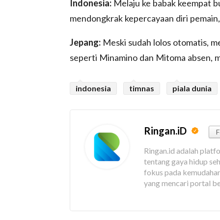
Indonesia:
Melaju ke babak keempat buka
mendongkrak kepercayaan diri pemain, 
Jepang:
Meski sudah lolos otomatis, m
seperti Minamino dan Mitoma absen, 
indonesia
timnas
piala dunia
Ringan.iD
F
Ringan.id adalah platf
tentang gaya hidup seha
fokus pada kemudahan 
yang mencari portal be