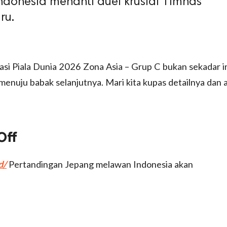
ndonesia menanti duel krusial Timnas
ru.
kasi Piala Dunia 2026 Zona Asia – Grup C bukan sekadar i
 menuju babak selanjutnya. Mari kita kupas detailnya dan 
Off
d/
Pertandingan Jepang melawan Indonesia akan