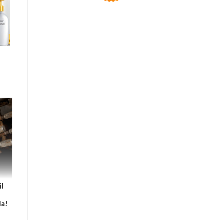
l
da!