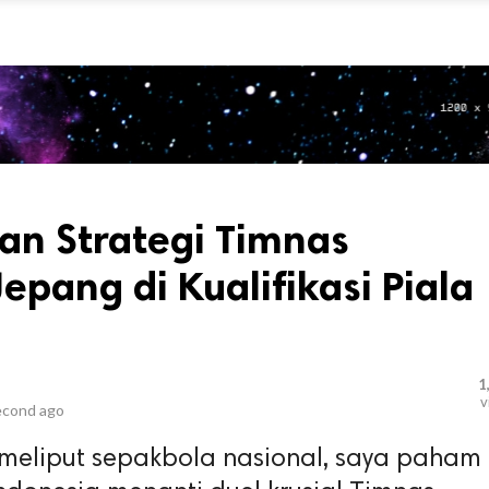
an Strategi Timnas
epang di Kualifikasi Piala
1
v
econd ago
 meliput sepakbola nasional, saya paham