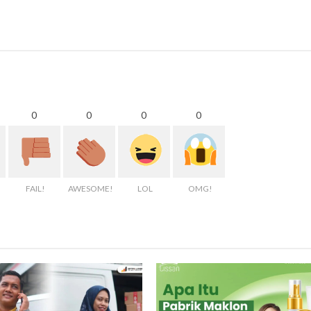
0
0
0
0
FAIL!
AWESOME!
LOL
OMG!