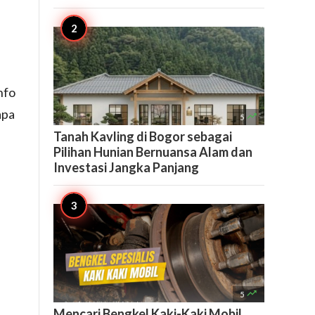
nfo
apa

5
Tanah Kavling di Bogor sebagai
Pilihan Hunian Bernuansa Alam dan
Investasi Jangka Panjang

5
Mencari Bengkel Kaki-Kaki Mobil