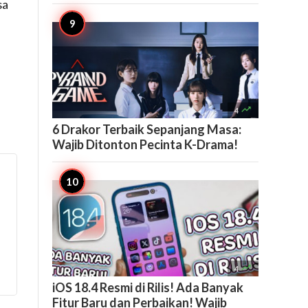
sa

4
6 Drakor Terbaik Sepanjang Masa:
Wajib Ditonton Pecinta K-Drama!

4
iOS 18.4 Resmi di Rilis! Ada Banyak
Fitur Baru dan Perbaikan! Wajib