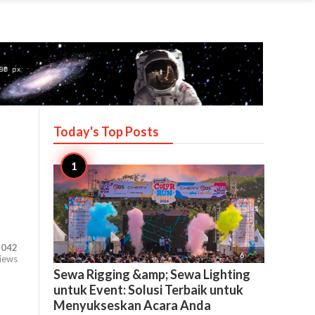
Today's Top
Posts
,042

6
iews
Sewa Rigging &amp; Sewa Lighting
untuk Event: Solusi Terbaik untuk
Menyukseskan Acara Anda