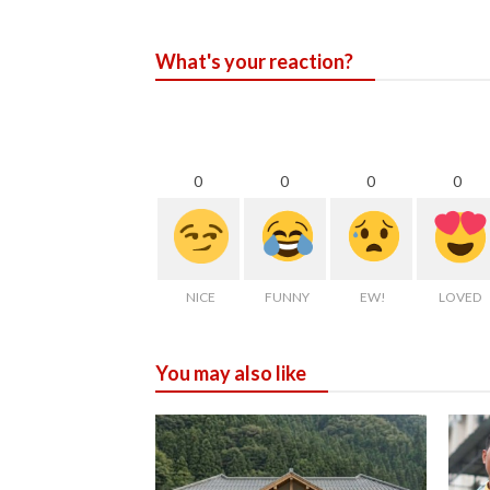
What's your reaction?
0
0
0
0
NICE
FUNNY
EW!
LOVED
You may also like