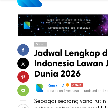
SPORT
Jadwal Lengkap d
Indonesia Lawan J
Dunia 2026
Ringan.iD
Admin
posted on
1 year ago
—
updated on
1 s
Sebagai seorang yang rutin