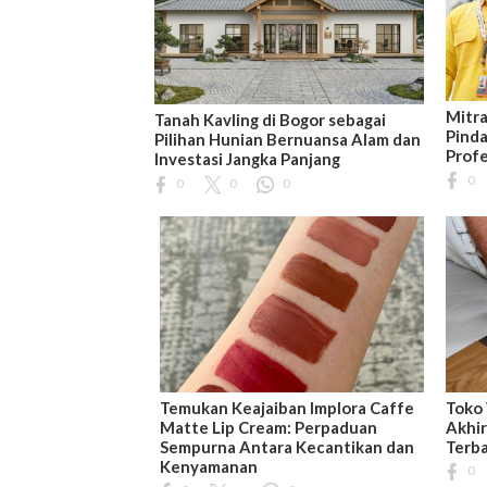
Mitra
Tanah Kavling di Bogor sebagai
Pinda
Pilihan Hunian Bernuansa Alam dan
Profe
Investasi Jangka Panjang
0
0
0
0
Temukan Keajaiban Implora Caffe
Toko 
Matte Lip Cream: Perpaduan
Akhir
Sempurna Antara Kecantikan dan
Terb
Kenyamanan
0