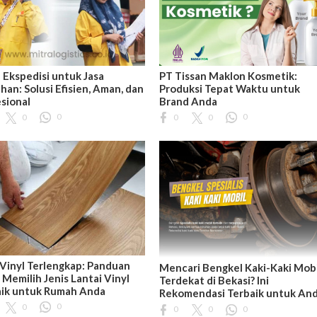
 Ekspedisi untuk Jasa
PT Tissan Maklon Kosmetik:
han: Solusi Efisien, Aman, dan
Produksi Tepat Waktu untuk
sional
Brand Anda
0
0
0
0
0
Vinyl Terlengkap: Panduan
Mencari Bengkel Kaki-Kaki Mobi
 Memilih Jenis Lantai Vinyl
Terdekat di Bekasi? Ini
aik untuk Rumah Anda
Rekomendasi Terbaik untuk An
0
0
0
0
0