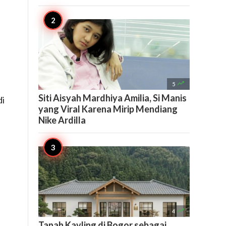

5
Siti Aisyah Mardhiya Amilia, Si Manis
di
yang Viral Karena Mirip Mendiang
Nike Ardilla

4
Tanah Kavling di Bogor sebagai