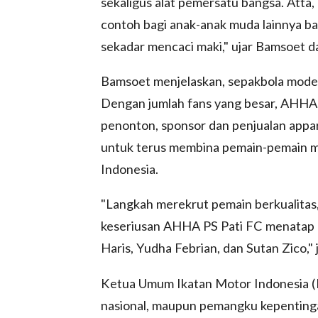
sekaligus alat pemersatu bangsa. Atta, 
contoh bagi anak-anak muda lainnya ba
sekadar mencaci maki," ujar Bamsoet 
Bamsoet menjelaskan, sepakbola modern 
Dengan jumlah fans yang besar, AHHA P
penonton, sponsor dan penjualan appare
untuk terus membina pemain-pemain 
Indonesia.
"Langkah merekrut pemain berkualitas,
keseriusan AHHA PS Pati FC menatap Li
Haris, Yudha Febrian, dan Sutan Zico,"
Ketua Umum Ikatan Motor Indonesia (IM
nasional, maupun pemangku kepentin