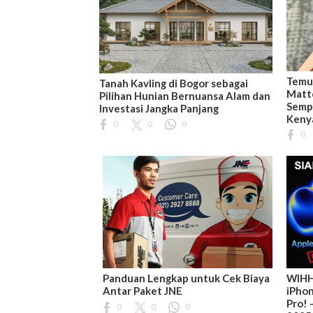
Temuk
Tanah Kavling di Bogor sebagai
Matt
Pilihan Hunian Bernuansa Alam dan
Semp
Investasi Jangka Panjang
Keny
0
0
0
0
Panduan Lengkap untuk Cek Biaya
WIHH
Antar Paket JNE
iPhon
Pro! 
0
0
0