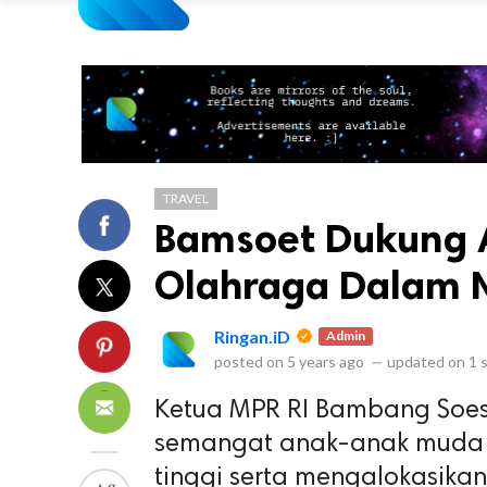
TRAVEL
Bamsoet Dukung 
Olahraga Dalam 
Ringan.iD
Admin
posted on
5 years ago
—
updated on
1 
Ketua MPR RI Bambang Soe
semangat anak-anak muda 
tinggi serta mengalokasika