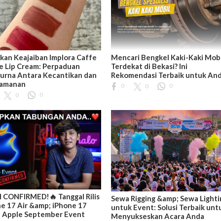
an Keajaiban Implora Caffe
Mencari Bengkel Kaki-Kaki Mobi
e Lip Cream: Perpaduan
Terdekat di Bekasi? Ini
urna Antara Kecantikan dan
Rekomendasi Terbaik untuk An
amanan
0
0
0
0
0
 CONFIRMED!🔥 Tanggal Rilis
Sewa Rigging &amp; Sewa Lighti
e 17 Air &amp; iPhone 17
untuk Event: Solusi Terbaik unt
- Apple September Event
Menyukseskan Acara Anda