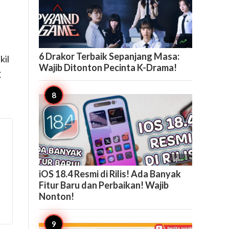

4
6 Drakor Terbaik Sepanjang Masa:
kil
Wajib Ditonton Pecinta K-Drama!
C

4
iOS 18.4 Resmi di Rilis! Ada Banyak
Fitur Baru dan Perbaikan! Wajib
Nonton!