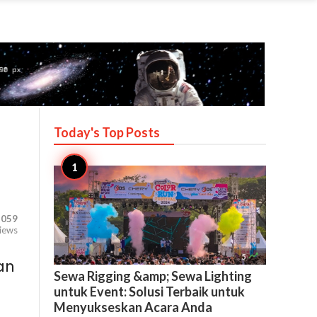
Today's Top
Posts
,059
iews

5
an
Sewa Rigging &amp; Sewa Lighting
untuk Event: Solusi Terbaik untuk
Menyukseskan Acara Anda