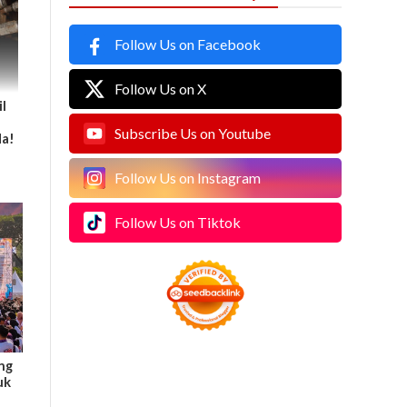
Follow Us on Facebook
Follow Us on X
l
Subscribe Us on Youtube
da!
Follow Us on Instagram
Follow Us on Tiktok
ng
uk