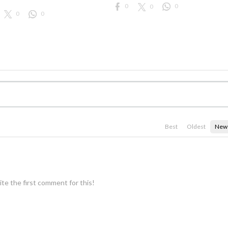
0
0
0
0
0
Best
Oldest
New
te the first comment for this!