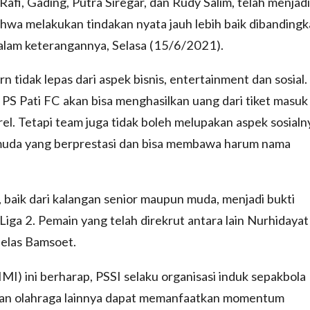
Rafi, Gading, Putra Siregar, dan Rudy Salim, telah menjadi
hwa melakukan tindakan nyata jauh lebih baik dibanding
dalam keterangannya, Selasa (15/6/2021).
tidak lepas dari aspek bisnis, entertainment dan sosial.
S Pati FC akan bisa menghasilkan uang dari tiket masuk
l. Tetapi team juga tidak boleh melupakan aspek sosialn
muda yang berprestasi dan bisa membawa harum nama
 baik dari kalangan senior maupun muda, menjadi bukti
ga 2. Pemain yang telah direkrut antara lain Nurhidayat
 jelas Bamsoet.
I) ini berharap, PSSI selaku organisasi induk sepakbola
gan olahraga lainnya dapat memanfaatkan momentum