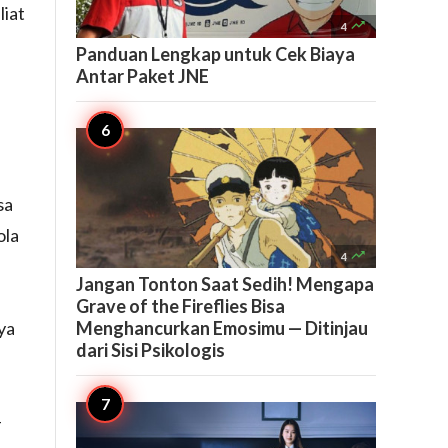
liat

4
Panduan Lengkap untuk Cek Biaya
Antar Paket JNE
sa
ola

4
Jangan Tonton Saat Sedih! Mengapa
Grave of the Fireflies Bisa
ya
Menghancurkan Emosimu — Ditinjau
dari Sisi Psikologis
n
-