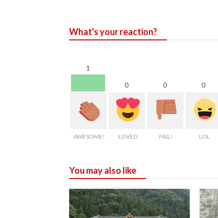
What's your reaction?
1
0
0
0
AWESOME!
LOVED
FAIL!
LOL
You may also like