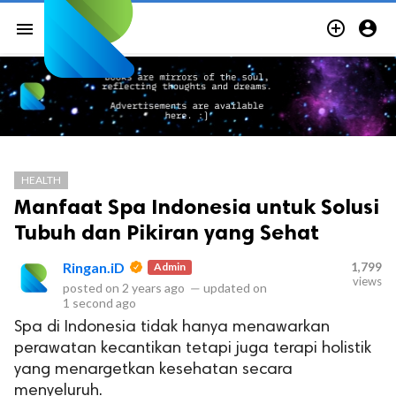


menu
HEALTH
Manfaat Spa Indonesia untuk Solusi
Tubuh dan Pikiran yang Sehat
Ringan.iD
Admin
1,799
views
posted on
2 years ago
—
updated on
1 second ago
Spa di Indonesia tidak hanya menawarkan
perawatan kecantikan tetapi juga terapi holistik
yang menargetkan kesehatan secara
menyeluruh.