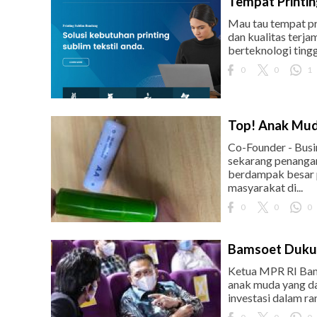
Tempat Printin
Mau tau tempat pr
dan kualitas terj
berteknologi tingg
0
0
1
Top! Anak Muda
Co-Founder - Busin
sekarang penangana
berdampak besar 
masyarakat di...
0
0
0
Bamsoet Duku
Ketua MPR RI Ba
anak muda yang da
investasi dalam r