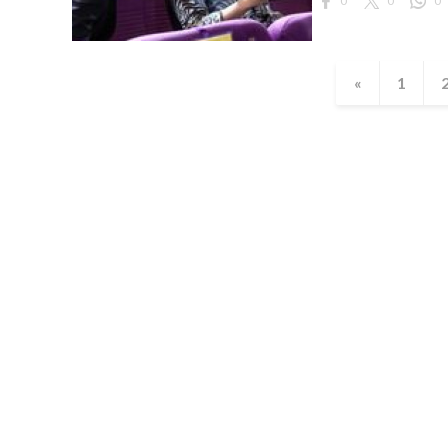
0
0
0
«
1