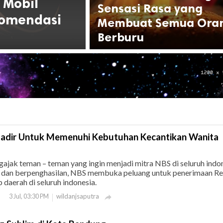
 Mobil
Sensasi Rasa yang
komendasi
Membuat Semua Ora
Berburu
Hadir Untuk Memenuhi Kebutuhan Kecantikan Wanita
ajak teman – teman yang ingin menjadi mitra NBS di seluruh indo
k dan berpenghasilan, NBS membuka peluang untuk penerimaan Res
p daerah di seluruh indonesia.
wildanjsaputra
3 Jul, 03:30 PM
