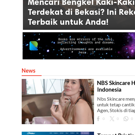
Mencari Bengkel Kaki-Kaki
Terdekat di Bekasi? Ini Re
Terbaik untuk Anda!
News
NBS Skincare 
Indonesia
Nbs Skincare meng
untuk tetap canti
Agen, Stokis di tia
0
0
0