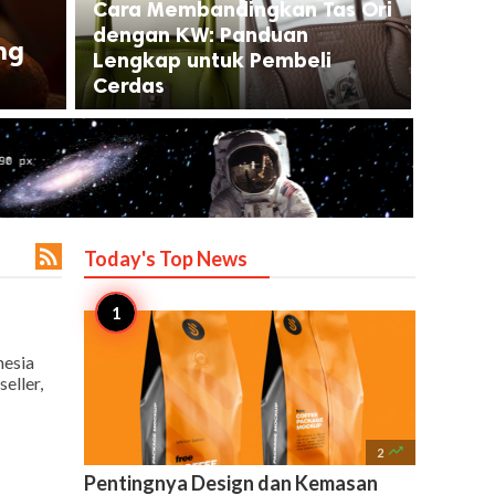
Cara Membandingkan Tas Ori
dengan KW: Panduan
ng
Lengkap untuk Pembeli
Cerdas

Today's Top
News
nesia
eller,

2
Pentingnya Design dan Kemasan