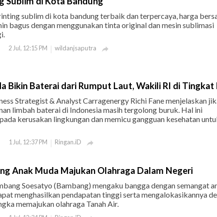
g Sublim di Kota Bandung
inting sublim di kota bandung terbaik dan terpercaya, harga bers
amin bagus dengan menggunakan tinta original dan mesin sublimasi
i.
wildanjsaputra
2 Jul, 12:15 PM

 Bikin Baterai dari Rumput Laut, Wakili RI di Tingkat
ess Strategist & Analyst Carragenergy Richi Fane menjelaskan jik
n limbah baterai di Indonesia masih tergolong buruk. Hal ini
pada kerusakan lingkungan dan memicu gangguan kesehatan untu
Ringan.iD
1 Jul, 12:37 PM

ng Anak Muda Majukan Olahraga Dalam Negeri
mbang Soesatyo (Bambang) mengaku bangga dengan semangat a
pat menghasilkan pendapatan tinggi serta mengalokasikannya d
angka memajukan olahraga Tanah Air.