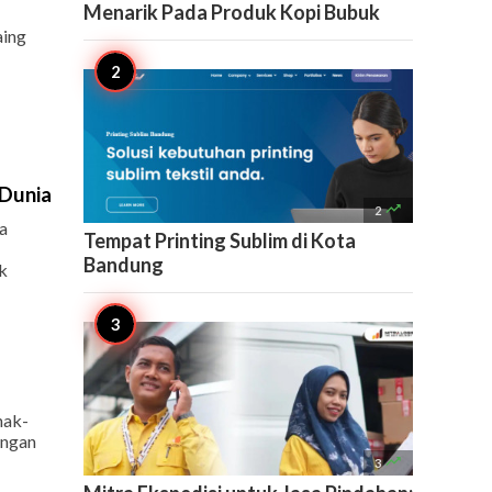
Menarik Pada Produk Kopi Bubuk
aing
 Dunia

2
a
Tempat Printing Sublim di Kota
Bandung
k
nak-
engan

3