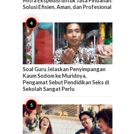
Mitra Ekspedisi untuk Jasa Pindahan:
Solusi Efisien, Aman, dan Profesional

1
Soal Guru Jelaskan Penyimpangan
Kaum Sodom ke Muridnya,
Pengamat Sebut Pendidikan Seks di
Sekolah Sangat Perlu