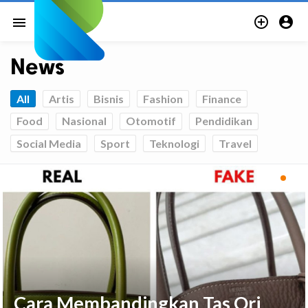


menu
News
All
Artis
Bisnis
Fashion
Finance
Food
Nasional
Otomotif
Pendidikan
Social Media
Sport
Teknologi
Travel
Cara Membandingkan Tas Ori