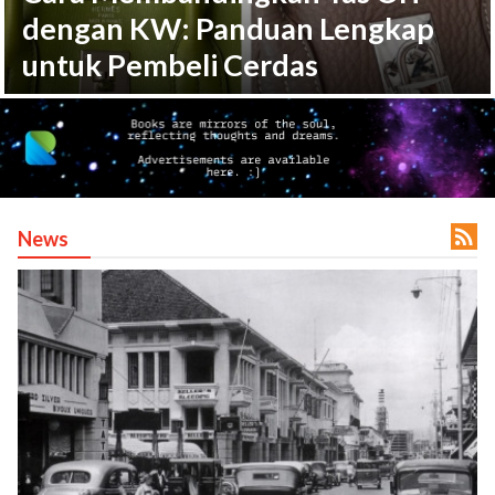
dengan KW: Panduan Lengkap
untuk Pembeli Cerdas

News