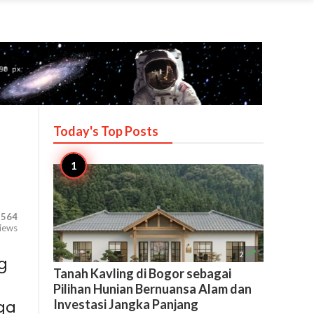
Today's Top
Posts
,564
iews

2
ng
Tanah Kavling di Bogor sebagai
Pilihan Hunian Bernuansa Alam dan
Investasi Jangka Panjang
ga