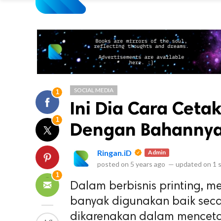
SOCIAL MEDIA
1
Ini Dia Cara Ceta
1
Dengan Bahannya
Ringan.iD
Admin
posted on
5 years ago
—
updated on
1 
1
Dalam berbisnis printing, me
banyak digunakan baik secar
dikarenakan dalam menceta