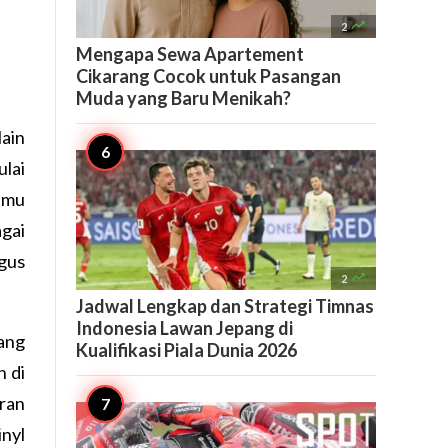

2
Mengapa Sewa Apartement
Cikarang Cocok untuk Pasangan
Muda yang Baru Menikah?
lain
lai
amu
agai
agus

2
Jadwal Lengkap dan Strategi Timnas
Indonesia Lawan Jepang di
ang
Kualifikasi Piala Dunia 2026
n di
aran
nyl