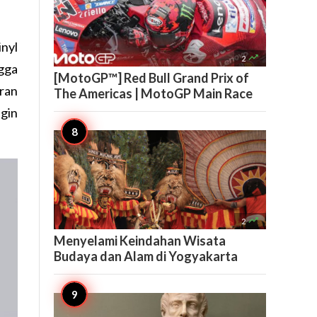
inyl

2
gga
[MotoGP™] Red Bull Grand Prix of
ran
The Americas | MotoGP Main Race
gin

2
Menyelami Keindahan Wisata
Budaya dan Alam di Yogyakarta