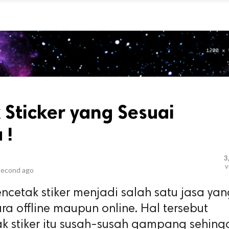
k Sticker yang Sesuai
 !
3
v
second ago
ncetak stiker menjadi salah satu jasa ya
a offline maupun online. Hal tersebut
k stiker itu susah-susah gampang sehing