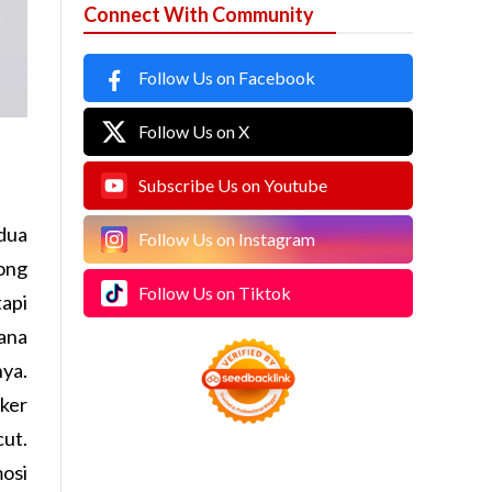
Connect With Community
Follow Us on Facebook
Follow Us on X
Subscribe Us on Youtube
 dua
Follow Us on Instagram
tong
Follow Us on Tiktok
api
ana
ya.
iker
ut.
osi