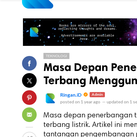
TEKNOLOGI
Masa Depan Pene
Terbang Mengguna
Ringan.iD
Admin
posted on
1 year ago
—
updated on
1 s
Masa depan penerbangan t
terbang listrik. Artikel ini
tantangan pengembangan pes