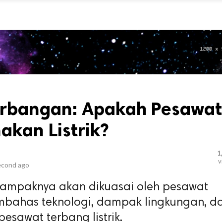
rbangan: Apakah Pesawat
kan Listrik?
1
v
econd ago
ampaknya akan dikuasai oleh pesawat
 membahas teknologi, dampak lingkungan, d
awat terbang listrik.