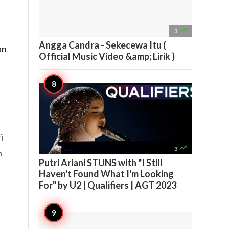

3
Angga Candra - Sekecewa Itu (
an
Official Music Video &amp; Lirik )
i

3
n
Putri Ariani STUNS with "I Still
Haven't Found What I'm Looking
For" by U2 | Qualifiers | AGT 2023