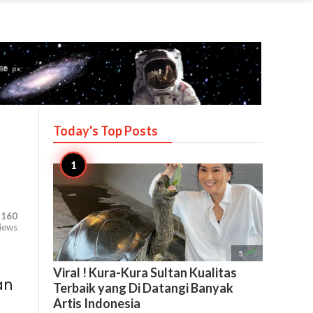
Today's Top
Posts
,160
iews

5
Viral ! Kura-Kura Sultan Kualitas
an
Terbaik yang Di Datangi Banyak
Artis Indonesia