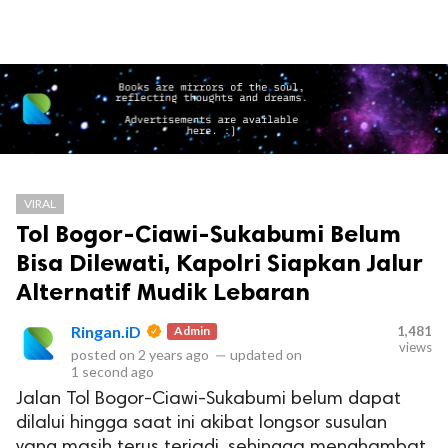
VIRAL
Tol Bogor-Ciawi-Sukabumi Belum
Bisa Dilewati, Kapolri Siapkan Jalur
Alternatif Mudik Lebaran
Ringan.iD
Admin
1,481
views
posted on
2 years ago
—
updated on
1 second ago
Jalan Tol Bogor-Ciawi-Sukabumi belum dapat
dilalui hingga saat ini akibat longsor susulan
yang masih terus terjadi, sehingga menghambat